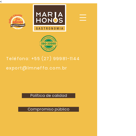
<
Teléfono:
+55 (27) 99981-1144
export@lmneffa.com.br
Política de calidad
Compromiso público