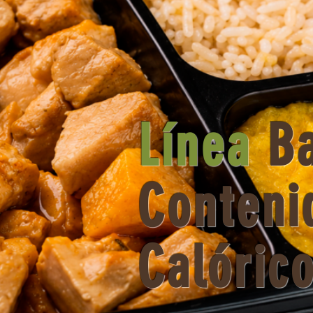
Línea
B
Conteni
Calóric