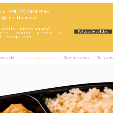
ono: +55 (27) 99981-1144
rt@lmneffa.com.br
e Maria Helena Murad
Política de calidad
a,95 - Centro – Vitória – ES
il - 29010-280
producción
Línea de productos
Quiénes somos
Consumo 