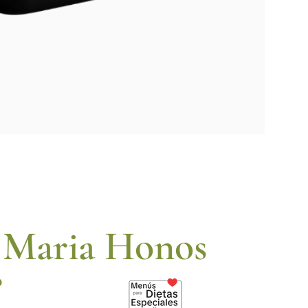
o Maria Honos
o