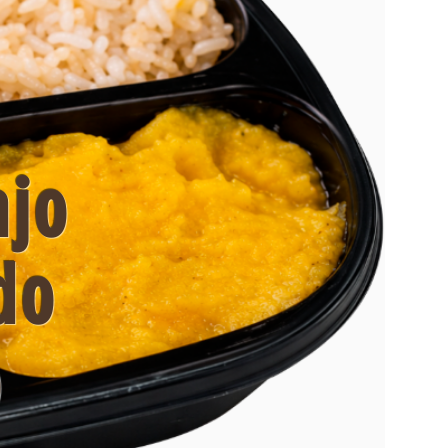
ajo
do
o