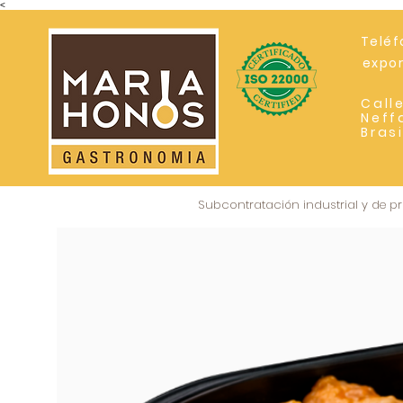
<
Teléf
expo
Call
Neff
Bras
Subcontratación industrial y de 