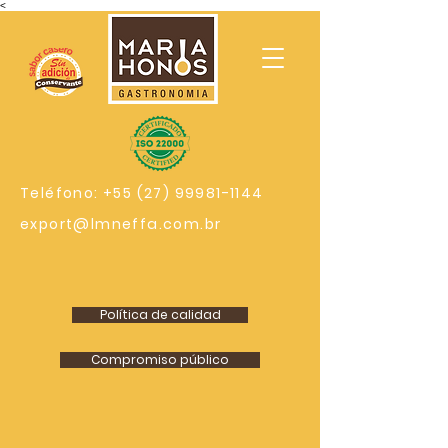
<
Teléfono:
+55 (27) 99981-1144
export@lmneffa.com.br
Política de calidad
Compromiso público