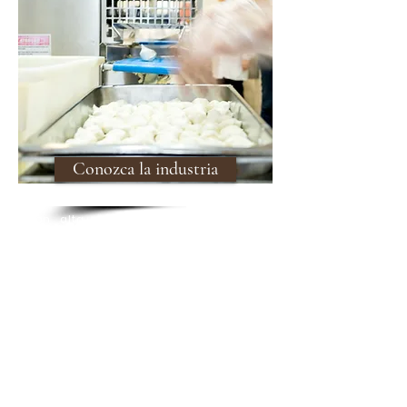
Conozca la industria
Con alta capacidad de producción,
tecnología de vanguardia y mano de
obra altamente calificada, la
Industria Maria Honos tiene un
estricto control de calidad que
elimina cualquier riesgo de
contaminación de alimentos.
¡Conozca!