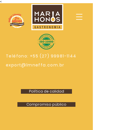
<
Teléfono:
+55 (27) 99981-1144
export@lmneffa.com.br
Política de calidad
Compromiso público