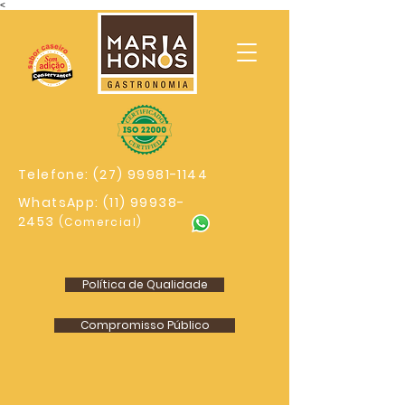
<
Telefone:
(27) 99981-1144
WhatsApp:
(11) 99938-
2453
(Comercial)
Política de Qualidade
Compromisso Público