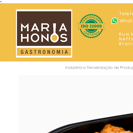
<
Telef
Whats
Rua 
Neff
Bras
Indústria e Terceirização de Prod