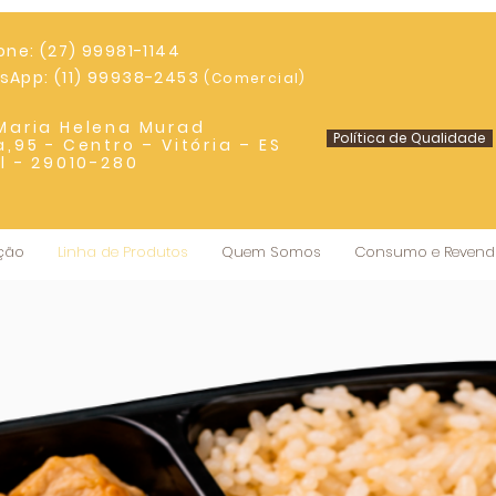
one: (27) 99981-1144
App: (11) 99938-2453
(Comercial)
Maria Helena Murad
Política de Qualidade
a,95 - Centro – Vitória – ES
il - 29010-280
ução
Linha de Produtos
Quem Somos
Consumo e Revend