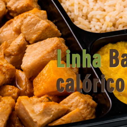
Linha
Ba
calórico