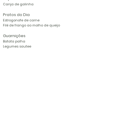
Canja de galinha
Pratos do Dia
Estrogonofe
de carne
Filé de frango ao molho de queijo
Guarnições
Batata palha
Legumes sautee
Saladas
Repolho
Pepino em rodelas
Lentilha
Sobremesas
Gelatina de morango
Banana nanica
Cardápio do dia 30/07
Principal
Arroz integral
Feijão