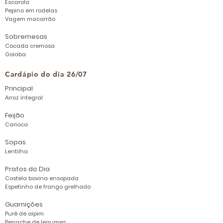
Escarola
Pepino em rodelas
Vagem macarrão​
Sobremesas
Cocada cremosa
Goiaba
Cardápio do dia 26/07
Principal
Arroz integral
Feijão
Carioca
Sopas
Lentilha
Pratos do Dia
Costela bovina ensopada
Espetinho de frango grelhado
Guarnições
Purê de aipim
Penache
de legumes