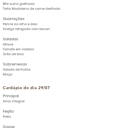
Bife suíno grelhado
Torta Madalena de carne desfiada
Guarnições
Penne ao alho e óleo
Acelga refogada com bacon
Saladas
Alface
Tomate em rodelas
Grão de bico
Sobremesas
Salada de frutas
Maça
Cardápio do dia 29/07
Principal
Arroz integral
Feijão
Preto
Sopas